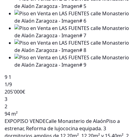
9
1
1
/9
205'000€
3
2
94 m²
EXPOPISO VENDECalle Monasterio de AlaónPiso a
estrenar, Reforma de lujococina equipada. 3
dormitorios amplios de 12.20m², 12.20m² y 15.40m², 2