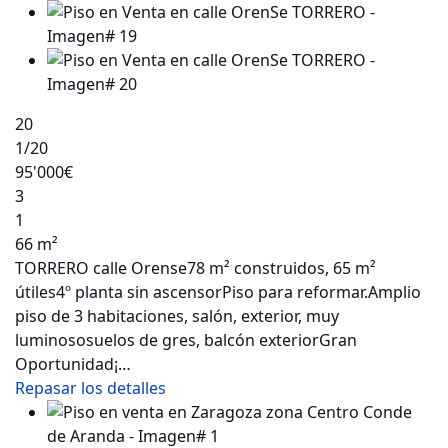
20
1
/20
95'000€
3
1
66 m²
TORRERO calle Orense78 m² construidos, 65 m²
útiles4º planta sin ascensorPiso para reformar.Amplio
piso de 3 habitaciones, salón, exterior, muy
luminososuelos de gres, balcón exteriorGran
Oportunidad¡…
Repasar los detalles