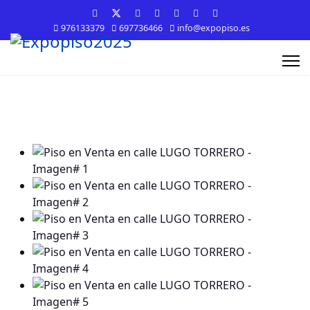
976133379
697736466
info@expopiso.es