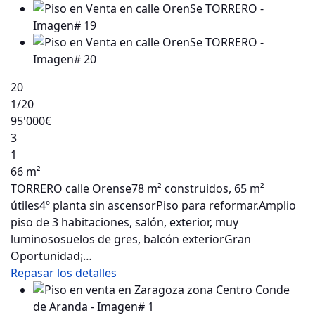
20
1
/20
95'000€
3
1
66 m²
TORRERO calle Orense78 m² construidos, 65 m²
útiles4º planta sin ascensorPiso para reformar.Amplio
piso de 3 habitaciones, salón, exterior, muy
luminososuelos de gres, balcón exteriorGran
Oportunidad¡…
Repasar los detalles