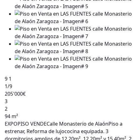
9
1
1
/9
205'000€
3
2
94 m²
EXPOPISO VENDECalle Monasterio de AlaónPiso a
estrenar, Reforma de lujococina equipada. 3
dormitorios amplios de 12.20m², 12.20m² y 15.40m², 2