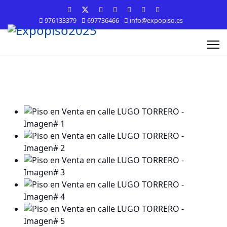
976133379
697736466
info@expopiso.es