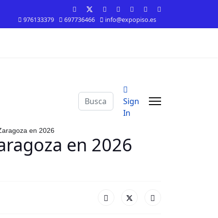
976133379
697736466
info@expopiso.es
Buscar
Sign
In
n Zaragoza en 2026
Zaragoza en 2026