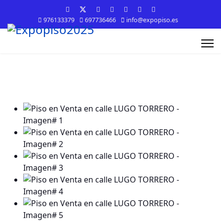
976133379
697736466
info@expopiso.es