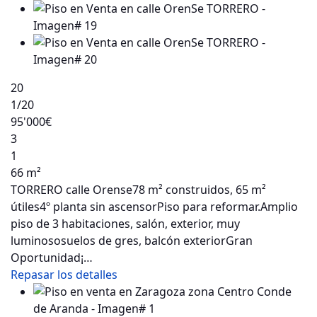
20
1
/20
95'000€
3
1
66 m²
TORRERO calle Orense78 m² construidos, 65 m²
útiles4º planta sin ascensorPiso para reformar.Amplio
piso de 3 habitaciones, salón, exterior, muy
luminososuelos de gres, balcón exteriorGran
Oportunidad¡…
Repasar los detalles