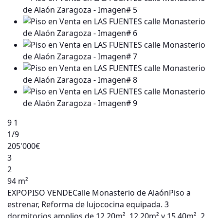
9
1
1
/9
205'000€
3
2
94 m²
EXPOPISO VENDECalle Monasterio de AlaónPiso a
estrenar, Reforma de lujococina equipada. 3
dormitorios amplios de 12.20m², 12.20m² y 15.40m², 2