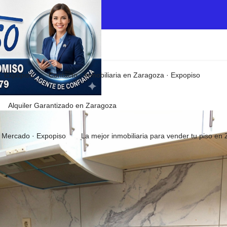
 · Expopiso
Contacto · Inmobiliaria en Zaragoza · Expopiso
Alquiler Garantizado en Zaragoza
el Mercado · Expopiso
La mejor inmobiliaria para vender tu piso e