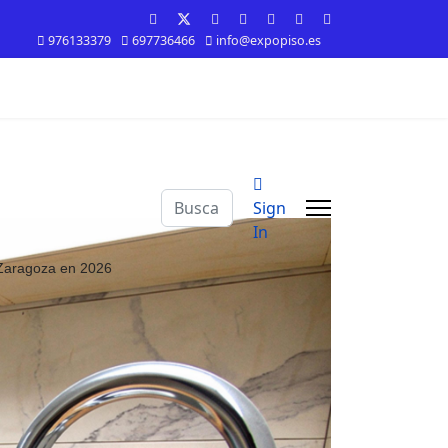
976133379
697736466
info@expopiso.es
Buscar
Sign
In
n Zaragoza en 2026