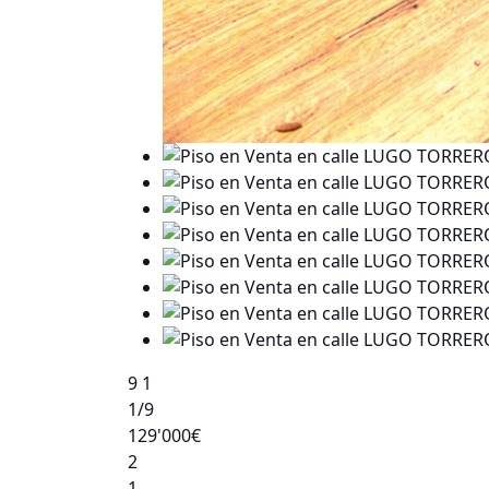
9
1
1
/9
129'000€
2
1