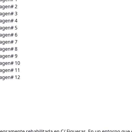
egramente rehabilitada en C/ Figueras, En un entorno que 