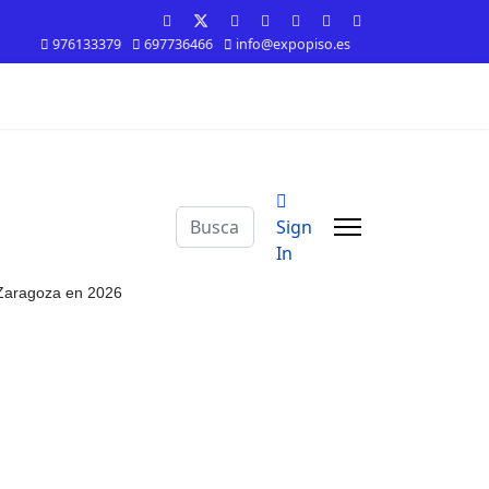
976133379
697736466
info@expopiso.es
Buscar
Sign
In
n Zaragoza en 2026