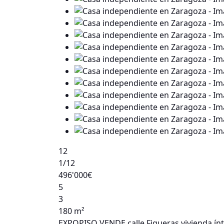
12
1
/12
496'000€
5
3
180 m²
EXPOPISO VENDE calle Figueras vivienda ínt