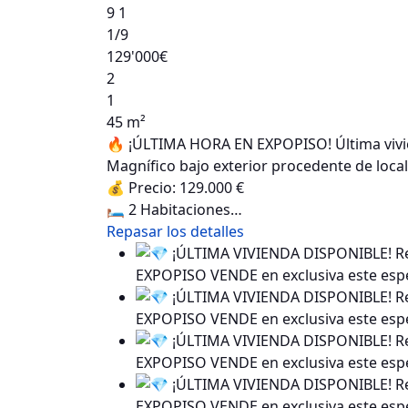
9
1
1
/9
129'000€
2
1
45 m²
🔥 ¡ÚLTIMA HORA EN EXPOPISO! Última vivie
Magnífico bajo exterior procedente de loca
💰 Precio: 129.000 €
🛏️ 2 Habitaciones…
Repasar los detalles