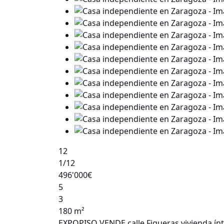
12
1
/12
496'000€
5
3
180 m²
EXPOPISO VENDE calle Figueras vivienda ínt