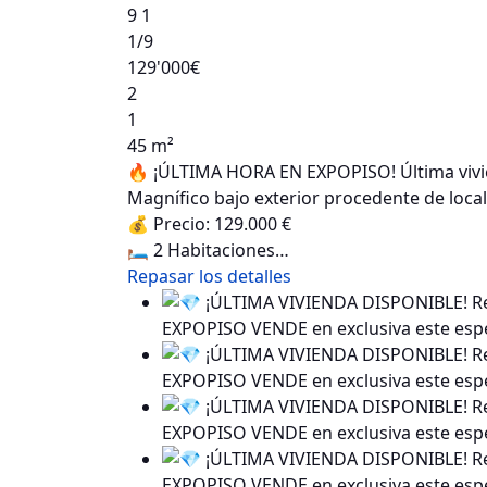
9
1
1
/9
129'000€
2
1
45 m²
🔥 ¡ÚLTIMA HORA EN EXPOPISO! Última vivie
Magnífico bajo exterior procedente de loca
💰 Precio: 129.000 €
🛏️ 2 Habitaciones…
Repasar los detalles