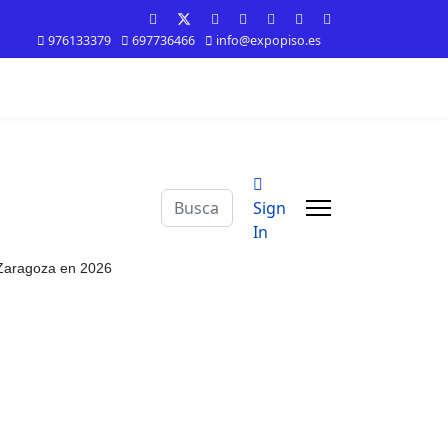
976133379
697736466
info@expopiso.es
Buscar
Sign
In
n Zaragoza en 2026