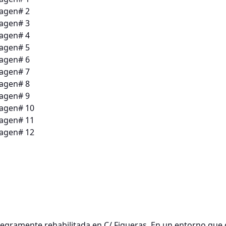
egramente rehabilitada en C/ Figueras, En un entorno que 