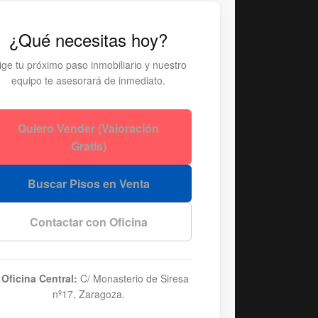
¿Qué necesitas hoy?
ige tu próximo paso inmobiliario y nuestro
equipo te asesorará de inmediato.
Quiero Vender (Valoración
Gratis)
Buscar Pisos en Venta
Contactar con Oficina

Oficina Central:
C/ Monasterio de Siresa
nº17, Zaragoza.