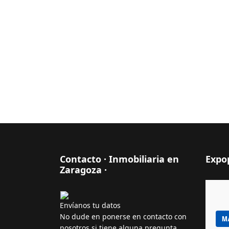
Contacto · Inmobiliaria en
Expo
Zaragoza ·
Envíanos tu datos
No dude en ponerse en contacto con
M
nosotros si tiene alguna pregunta.