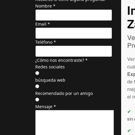
I
Nombre
*
Z
Email
*
Ve
Teléfono
*
Pr
Ven
¿Cómo nos encontraste?
*
cua
Redes sociales
Ex
búsqueda web
de 
mej
Recomendado por un amigo
el 
Mensaje
*
✔
sin
✔