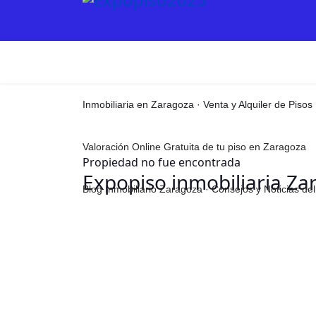
Inmobiliaria en Zaragoza · Venta y Alquiler de Pisos
Valoración Online Gratuita de tu piso en Zaragoza
Propiedad no fue encontrada
Expopiso inmobiliaria Za
Blog Inmobiliario Zaragoza · Consejos y Noticias d