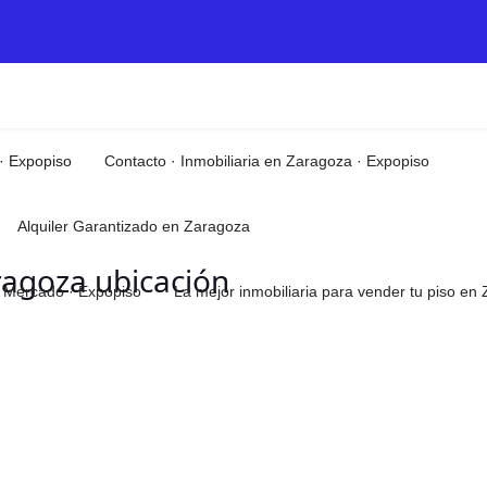
 · Expopiso
Contacto · Inmobiliaria en Zaragoza · Expopiso
Alquiler Garantizado en Zaragoza
ragoza ubicación
el Mercado · Expopiso
La mejor inmobiliaria para vender tu piso e