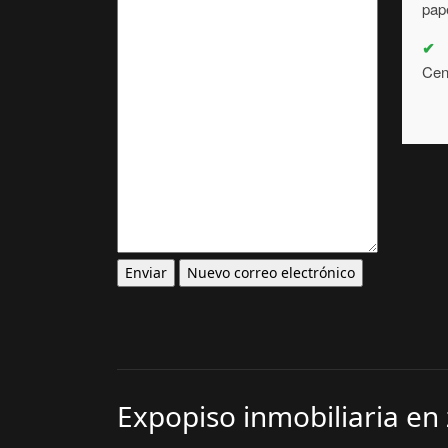
pape
✔
Cen
Expopiso inmobiliaria en