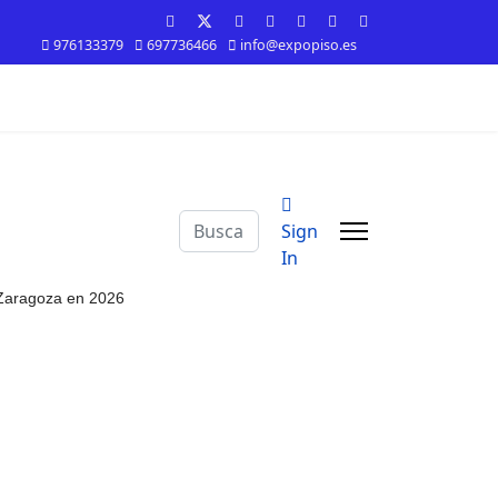
976133379
697736466
info@expopiso.es
Buscar
Sign
In
n Zaragoza en 2026