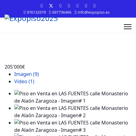
976133379
697736466
info@expopiso.es
205'000€
Imagen (9)
Video (1)