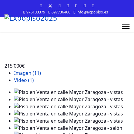
976133379
697736466
info@expopiso.es
215'000€
Imagen (11)
Video (1)