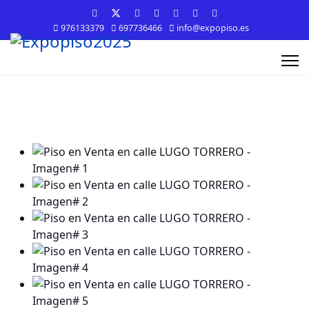
976133379
697736466
info@expopiso.es