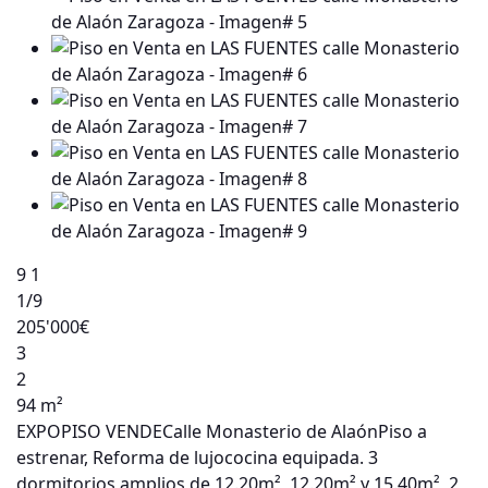
9
1
1
/9
205'000€
3
2
94 m²
EXPOPISO VENDECalle Monasterio de AlaónPiso a
estrenar, Reforma de lujococina equipada. 3
dormitorios amplios de 12.20m², 12.20m² y 15.40m², 2