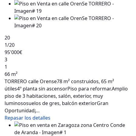
20
1
/20
95'000€
3
1
66 m²
TORRERO calle Orense78 m² construidos, 65 m²
útiles4º planta sin ascensorPiso para reformar.Amplio
piso de 3 habitaciones, salón, exterior, muy
luminososuelos de gres, balcón exteriorGran
Oportunidad¡…
Repasar los detalles