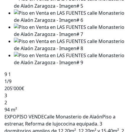
9
1
1
/9
205'000€
3
2
94 m²
EXPOPISO VENDECalle Monasterio de AlaónPiso a
estrenar, Reforma de lujococina equipada. 3
dormitorios amplios de 12.20m², 12.20m² y 15.40m², 2