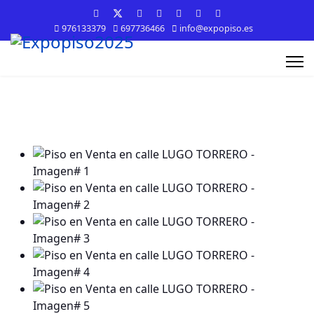
976133379
697736466
info@expopiso.es