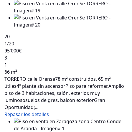
20
1
/20
95'000€
3
1
66 m²
TORRERO calle Orense78 m² construidos, 65 m²
útiles4º planta sin ascensorPiso para reformar.Amplio
piso de 3 habitaciones, salón, exterior, muy
luminososuelos de gres, balcón exteriorGran
Oportunidad¡…
Repasar los detalles