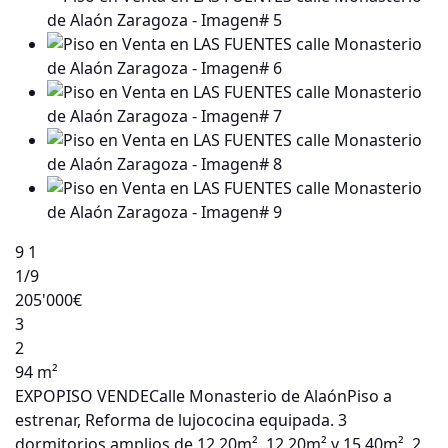
9
1
1
/9
205'000€
3
2
94 m²
EXPOPISO VENDECalle Monasterio de AlaónPiso a
estrenar, Reforma de lujococina equipada. 3
dormitorios amplios de 12.20m², 12.20m² y 15.40m², 2