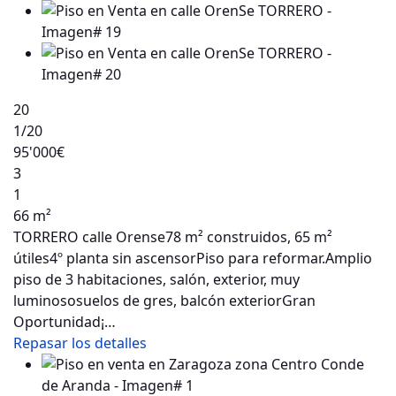
20
1
/20
95'000€
3
1
66 m²
TORRERO calle Orense78 m² construidos, 65 m²
útiles4º planta sin ascensorPiso para reformar.Amplio
piso de 3 habitaciones, salón, exterior, muy
luminososuelos de gres, balcón exteriorGran
Oportunidad¡…
Repasar los detalles