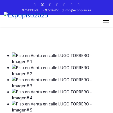
976133379
697736466
info@expopiso.es